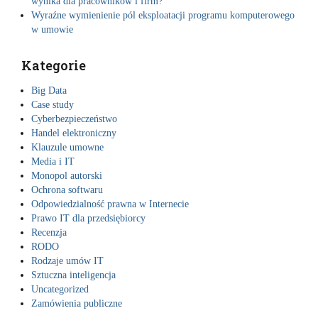
s
y
wynika dla pracowników i firm?
,
Wyraźne wymienienie pól eksploatacji programu komputerowego
K
w umowie
l
a
u
Kategorie
z
u
Big Data
l
Case study
e
Cyberbezpieczeństwo
u
Handel elektroniczny
m
o
Klauzule umowne
w
Media i IT
n
Monopol autorski
e
Ochrona softwaru
,
Odpowiedzialność prawna w Internecie
O
c
Prawo IT dla przedsiębiorcy
h
Recenzja
r
RODO
o
Rodzaje umów IT
n
Sztuczna inteligencja
a
Uncategorized
s
o
Zamówienia publiczne
f