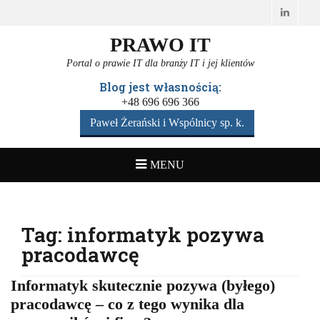
Linked
PRAWO IT
Portal o prawie IT dla branży IT i jej klientów
Blog jest własnością:
+48 696 696 366
Paweł Żerański i Wspólnicy sp. k.
MENU
Tag:
informatyk pozywa
pracodawcę
Informatyk skutecznie pozywa (byłego)
pracodawcę – co z tego wynika dla