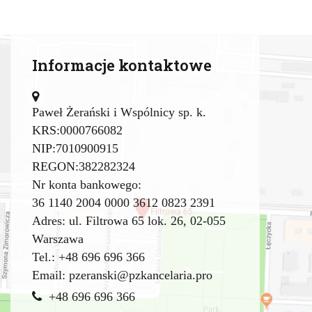
t
w
a
r
u
Informacje kontaktowe
,
P
r
a
Paweł Żerański i Wspólnicy sp. k.
w
o
KRS:0000766082
I
NIP:7010900915
T
d
REGON:382282324
l
Nr konta bankowego:
a
p
36 1140 2004 0000 3612 0823 2391
r
Adres: ul. Filtrowa 65 lok. 26, 02-055
z
e
Warszawa
d
Tel.: +48 696 696 366
s
i
Email:
pzeranski@pzkancelaria.pro
ę
b
+48 696 696 366
i