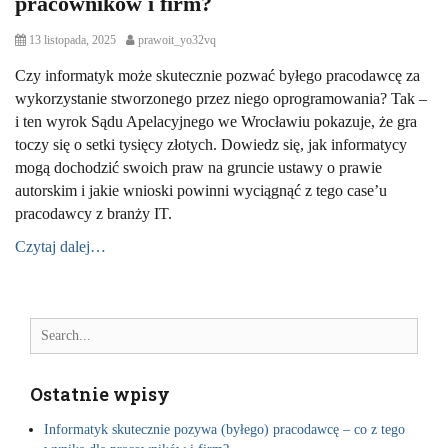
pracowników i firm?
P
13 listopada, 2025
A
prawoit_yo32vq
o
u
s
Czy informatyk może skutecznie pozwać byłego pracodawcę za
t
t
h
wykorzystanie stworzonego przez niego oprogramowania? Tak –
e
o
i ten wyrok Sądu Apelacyjnego we Wrocławiu pokazuje, że gra
d
r
o
toczy się o setki tysięcy złotych. Dowiedz się, jak informatycy
n
mogą dochodzić swoich praw na gruncie ustawy o prawie
autorskim i jakie wnioski powinni wyciągnąć z tego case’u
pracodawcy z branży IT.
Czytaj dalej…
C
a
C
Search
t
a
e
s
for:
g
e
o
s
Ostatnie wpisy
r
t
i
u
Informatyk skutecznie pozywa (byłego) pracodawcę – co z tego
e
d