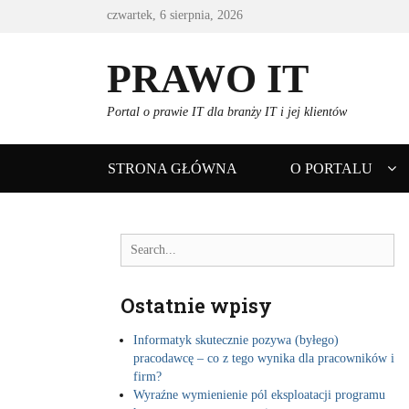
czwartek, 6 sierpnia, 2026
PRAWO IT
Portal o prawie IT dla branży IT i jej klientów
Primary
STRONA GŁÓWNA
O PORTALU
menu
Search
for:
Ostatnie wpisy
Informatyk skutecznie pozywa (byłego)
pracodawcę – co z tego wynika dla pracowników i
firm?
Wyraźne wymienienie pól eksploatacji programu