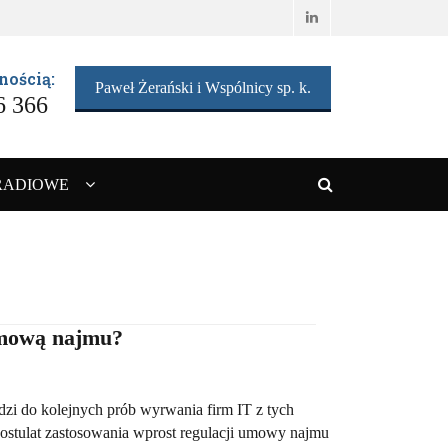
LinkedIn
nością:
Paweł Żerański i Wspólnicy sp. k.
6 366
RADIOWE
Search
umową najmu?
dzi do kolejnych prób wyrwania firm IT z tych
ostulat zastosowania wprost regulacji umowy najmu