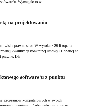
do software’u. Wymagało to w
rtą na projektowaniu
stanowiska prawne stron W wyroku z 29 listopada
rawnej kwalifikacji konkretnej umowy IT opartej na
ki prawne. Dla
ktowego software’u z punktu
awnej programów komputerowych w swoich
 „program komputerowy” obejmuje programy w