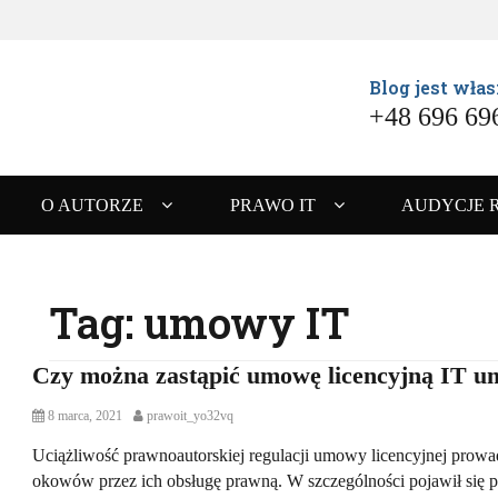
Blog jest włas
+48 696 69
O AUTORZE
PRAWO IT
AUDYCJE 
Tag:
umowy IT
Czy można zastąpić umowę licencyjną IT 
P
8 marca, 2021
A
prawoit_yo32vq
o
u
s
Uciążliwość prawnoautorskiej regulacji umowy licencyjnej prowa
t
t
h
okowów przez ich obsługę prawną. W szczególności pojawił się p
e
o