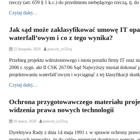
rzeczy (art. 659 § 1 k.c.) do przedmiotu niebędącego rzeczą, tj. 
d
r
o
Czytaj dalej…
n
Jak sąd może zaklasyfikować umowę IT opa
C
a
K
waterfall’owym i co z tego wynika?
t
l
e
a
P
22 listopada, 2020
A
prawoit_yo32vq
g
u
o
u
o
z
s
Przebieg projektu wdrożeniowego i istota porażki firmy IT oraz 
t
r
u
t
h
i
l
2006 r. sygn. akt II CSK 267/06 Sąd Najwyższy musiał dokonać p
e
o
e
e
projektowaniu waterfall’owym i wyciągnąć z tej klasyfikacji skut
d
r
s
u
o
m
Czytaj dalej…
n
o
w
n
Ochrona przygotowawczego materiału proje
C
e
a
C
,
widzenia prawa nowych technologii
t
a
P
e
s
r
P
16 marca, 2020
A
prawoit_yo32vq
g
e
a
o
u
o
s
w
s
Dyrektywa Rady z dnia 14 maja 1991 r. w sprawie ochrony pr
t
r
t
o
t
h
i
u
motywach przesądza, że do celów niniejszej dyrektywy pojęcie
I