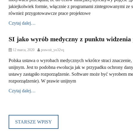
e
o
e
d
T
jakiejkolwiek formie, włącznie z programami zintegrowanymi ze
d
r
s
y
d
o
,
również przygotowawcze prace projektowe
l
n
K
a
Czytaj dalej…
l
p
a
r
u
z
SI jako wyrób medyczny z punktu widzenia 
C
z
e
a
C
u
d
t
a
l
P
12 marca, 2020
A
prawoit_yo32vq
s
e
s
e
o
u
i
g
e
u
s
Polska ustawa o wyrobach medycznych wkrótce straci znaczenie,
t
ę
o
s
m
t
h
b
unijnym. Jest to podobna ewolucja jak w przypadku ochrony dan
r
t
o
e
o
i
i
u
w
ustawy zastąpiło rozporządzenie. Software może być wyrobem 
d
r
o
e
d
n
o
r
rozporządzenie). W prawie unijnym
s
y
e
n
c
,
,
Czytaj dalej…
y
K
O
,
l
c
R
a
h
C
e
u
r
Nawigacja
a
B
c
z
o
t
i
e
u
n
po
e
g
n
STARSZE WPISY
l
a
g
D
z
e
wpisach
s
o
a
j